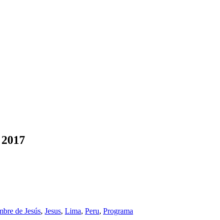
 2017
bre de Jesús
,
Jesus
,
Lima
,
Peru
,
Programa