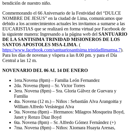
bendición de nuestro niño.
Conmemorando el 66 Aniversario de la Festividad del “DULCE
NOMBRE DE JESUS” en la ciudad de Lima, comunicamos que
debido a los acontecimientos actuales les invitamos a sumarse a las
EUCARISTIAS que se realizará en forma virtual por Facebook de
la siguiente manera: Ingresando a la página web del
SANTUARIO
DE LA SANTISIMA TRINIDAD MISIONEROS DE LOS
SANTOS APOSTOLES MSA-LIMA
. (
https://www.facebook.com/santuariosantisima.trinidadlimamsa.7
).
Para los días de novenas y víspera a las 8.00 pm. y para el Día
Central a las 12 m.
NOVENARIO DEL 06 AL 14 DE ENERO
1era.Novena (8pm) – Familia León Fernandez
2da. Novena (8pm) – Sr. Victor Torres
3era. Novena (8pm) – Sra. Gloria Gálvez de Guevara y
Familia
4ta. Novena (12 m.) – Niños : Sebastián Alva Arangoitia y
William Alfredo Verástegui Alva
5ta. Novena (8pm) – Hermanos: Milagros Mosqueira Boyd,
Janet y Renzo Diaz Boyd
6ta. Novena (8pm) – Sr. Alfredo Gómez Fernández (+)
7ma. Novena (8pm) – Niños: Xiomara Huayta Arenas,